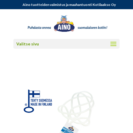
Aino tuotteiden valmistus ja maahantuonti Kotilaakso Oy
Valitse sivu