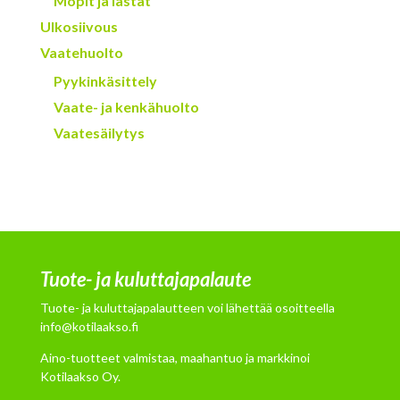
Mopit ja lastat
Ulkosiivous
Vaatehuolto
Pyykinkäsittely
Vaate- ja kenkähuolto
Vaatesäilytys
Tuote- ja kuluttajapalaute
Tuote- ja kuluttajapalautteen voi lähettää osoitteella
info@kotilaakso.fi
Aino-tuotteet valmistaa, maahantuo ja markkinoi
Kotilaakso Oy.