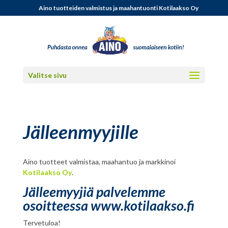
Aino tuotteiden valmistus ja maahantuonti Kotilaakso Oy
Valitse sivu
Jälleenmyyjille
Aino tuotteet valmistaa, maahantuo ja markkinoi
Kotilaakso Oy
.
Jälleemyyjiä palvelemme
osoitteessa www.kotilaakso.fi
Tervetuloa!