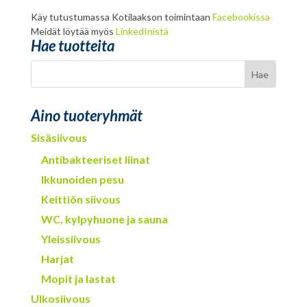
Käy tutustumassa Kotilaakson toimintaan
Facebookissa
Meidät löytää myös
LinkedInistä
Hae tuotteita
Aino tuoteryhmät
Sisäsiivous
Antibakteeriset liinat
Ikkunoiden pesu
Keittiön siivous
WC, kylpyhuone ja sauna
Yleissiivous
Harjat
Mopit ja lastat
Ulkosiivous