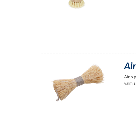
Ain
Aino p
valmis