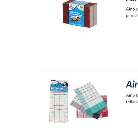
Aino u
pinnoi
Ai
Aino k
reilun