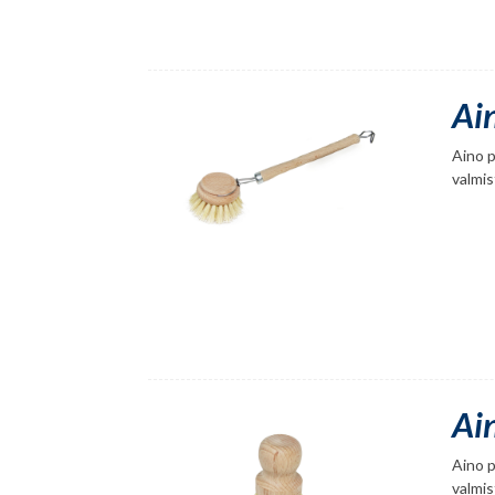
Ai
Aino p
valmis
Ai
Aino p
valmis