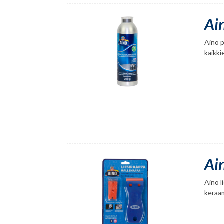
Ai
Aino p
kaikki
Ai
Aino l
keraam