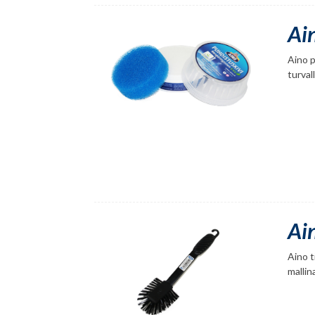
Ai
Aino p
turvall
Ai
Aino t
mallin