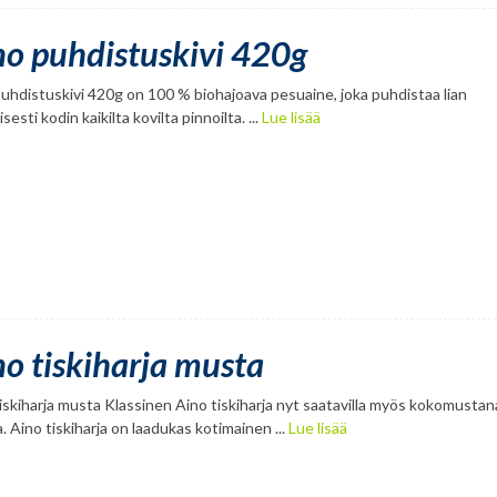
no puhdistuskivi 420g
uhdistuskivi 420g on 100 % biohajoava pesuaine, joka puhdistaa lian
isesti kodin kaikilta kovilta pinnoilta. ...
Lue lisää
no tiskiharja musta
iskiharja musta Klassinen Aino tiskiharja nyt saatavilla myös kokomustan
a. Aino tiskiharja on laadukas kotimainen ...
Lue lisää