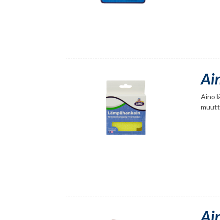
Ai
Aino 
muutt
Ai