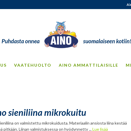
Ai
OUS
VAATEHUOLTO
AINO AMMATTILAISILLE
M
o sieniliina mikrokuitu
ieniliina on valmistettu mikrokuidusta. Materiaalin ansiosta liina kestää
ä pitkään. Liinan valmistuksessa on hyödynnetty ...
Lue lisää