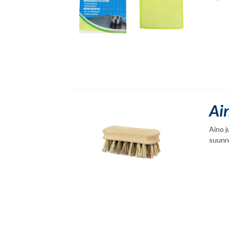
Ai
Aino j
suunni