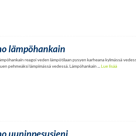
no lämpöhankain
lämpöhankain reagoi veden lämpötilaan pysyen karheana kylmässä vedess
uen pehmeäksi lämpimässä vedessä. Lämpöhankain ...
Lue lisää
no uuninpesusieni