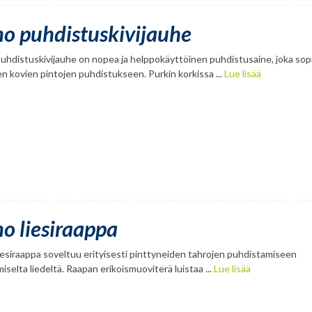
no puhdistuskivijauhe
uhdistuskivijauhe on nopea ja helppokäyttöinen puhdistusaine, joka sopi
en kovien pintojen puhdistukseen. Purkin korkissa ...
Lue lisää
no liesiraappa
iesiraappa soveltuu erityisesti pinttyneiden tahrojen puhdistamiseen
iselta liedeltä. Raapan erikoismuoviterä luistaa ...
Lue lisää