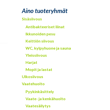
Aino tuoteryhmät
Sisäsiivous
Antibakteeriset liinat
Ikkunoiden pesu
Keittiön siivous
WC, kylpyhuone ja sauna
Yleissiivous
Harjat
Mopit ja lastat
Ulkosiivous
Vaatehuolto
Pyykinkäsittely
Vaate- ja kenkähuolto
Vaatesäilytys