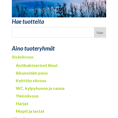
Hae tuotteita
Aino tuoteryhmät
Sisäsiivous
Antibakteeriset liinat
Ikkunoiden pesu
Keittiön siivous
WC, kylpyhuone ja sauna
Yleissiivous
Harjat
Mopit ja lastat