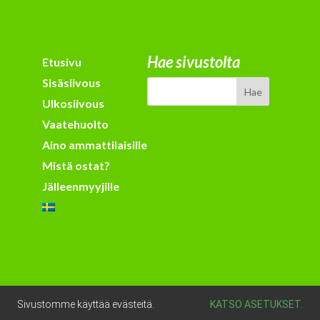
Hae sivustolta
Etusivu
Sisäsiivous
Ulkosiivous
Vaatehuolto
Aino ammattilaisille
Mistä ostat?
Jälleenmyyjille
Sivustomme käyttää evästeitä.
KATSO ASETUKSET.