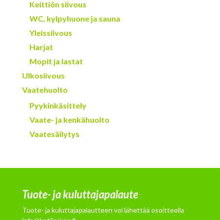
Keittiön siivous
WC, kylpyhuone ja sauna
Yleissiivous
Harjat
Mopit ja lastat
Ulkosiivous
Vaatehuolto
Pyykinkäsittely
Vaate- ja kenkähuolto
Vaatesäilytys
Tuote- ja kuluttajapalaute
Tuote- ja kuluttajapalautteen voi lähettää osoitteella