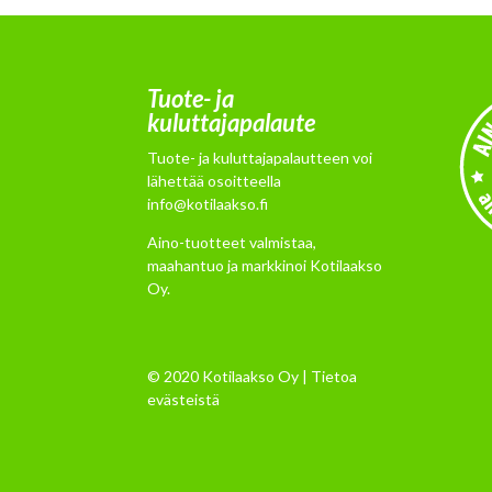
Tuote- ja
kuluttajapalaute
Tuote- ja kuluttajapalautteen voi
lähettää osoitteella
info@kotilaakso.fi
Aino-tuotteet valmistaa,
maahantuo ja markkinoi Kotilaakso
Oy.
© 2020 Kotilaakso Oy |
Tietoa
evästeistä