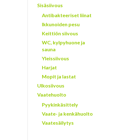
Sisäsiivous
Antibakteeriset liinat
Ikkunoiden pesu
Keittiön siivous
WC, kylpyhuone ja
sauna
Yleissiivous
Harjat
Mopit ja lastat
Ulkosiivous
Vaatehuolto
Pyykinkäsittely
Vaate- ja kenkähuolto
Vaatesäilytys