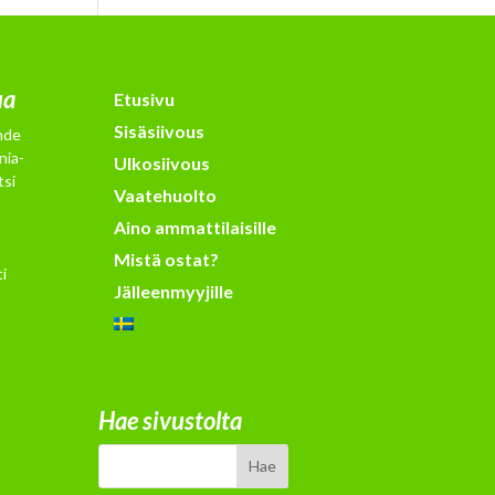
ua
Etusivu
Sisäsiivous
hde
nia-
Ulkosiivous
tsi
Vaatehuolto
Aino ammattilaisille
Mistä ostat?
i
Jälleenmyyjille
Hae sivustolta