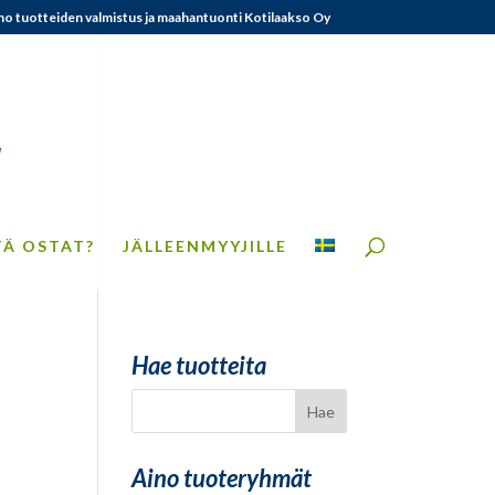
no tuotteiden valmistus ja maahantuonti Kotilaakso Oy
TÄ OSTAT?
JÄLLEENMYYJILLE
Hae tuotteita
Aino tuoteryhmät