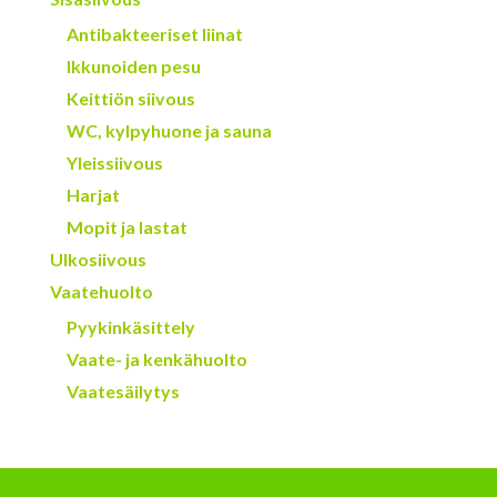
Antibakteeriset liinat
Ikkunoiden pesu
Keittiön siivous
WC, kylpyhuone ja sauna
Yleissiivous
Harjat
Mopit ja lastat
Ulkosiivous
Vaatehuolto
Pyykinkäsittely
Vaate- ja kenkähuolto
Vaatesäilytys