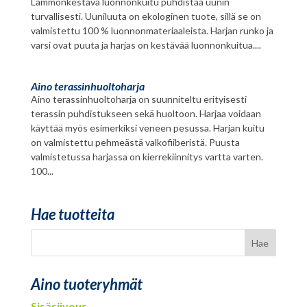
Lämmönkestävä luonnonkuitu puhdistaa uunin
turvallisesti. Uuniluuta on ekologinen tuote, sillä se on
valmistettu 100 % luonnonmateriaaleista. Harjan runko ja
varsi ovat puuta ja harjas on kestävää luonnonkuitua....
Aino terassinhuoltoharja
Aino terassinhuoltoharja on suunniteltu erityisesti
terassin puhdistukseen sekä huoltoon. Harjaa voidaan
käyttää myös esimerkiksi veneen pesussa. Harjan kuitu
on valmistettu pehmeästä valkofiiberistä. Puusta
valmistetussa harjassa on kierrekiinnitys vartta varten.
100...
Hae tuotteita
Aino tuoteryhmät
Sisäsiivous