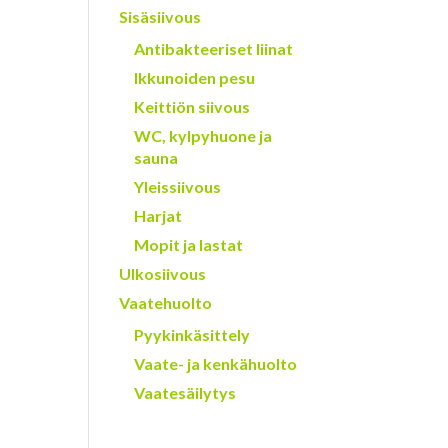
Sisäsiivous
Antibakteeriset liinat
Ikkunoiden pesu
Keittiön siivous
WC, kylpyhuone ja
sauna
Yleissiivous
Harjat
Mopit ja lastat
Ulkosiivous
Vaatehuolto
Pyykinkäsittely
Vaate- ja kenkähuolto
Vaatesäilytys