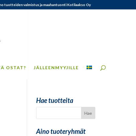
no tuotteiden valmistus ja maahantuonti Kotilaakso Oy
TÄ OSTAT?
JÄLLEENMYYJILLE
Hae tuotteita
Aino tuoteryhmät