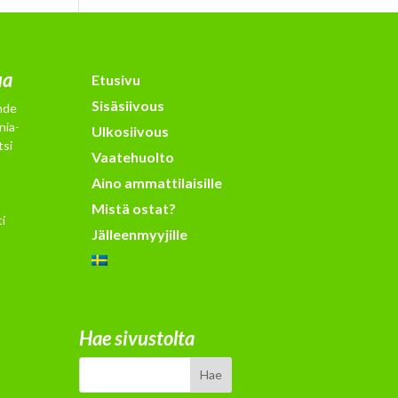
ua
Etusivu
Sisäsiivous
hde
nia-
Ulkosiivous
tsi
Vaatehuolto
Aino ammattilaisille
Mistä ostat?
i
Jälleenmyyjille
Hae sivustolta