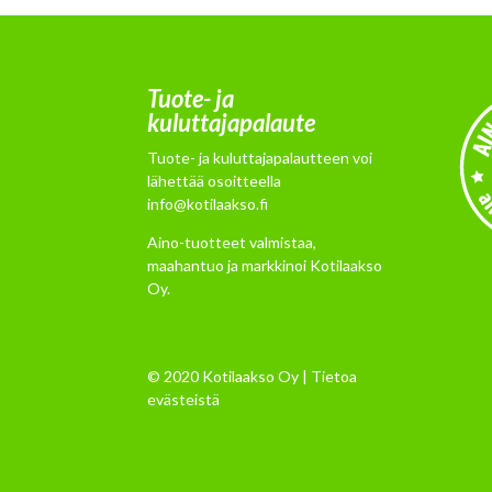
Tuote- ja
kuluttajapalaute
Tuote- ja kuluttajapalautteen voi
lähettää osoitteella
info@kotilaakso.fi
Aino-tuotteet valmistaa,
maahantuo ja markkinoi Kotilaakso
Oy.
© 2020 Kotilaakso Oy |
Tietoa
evästeistä