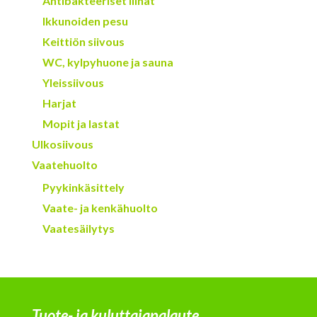
Antibakteeriset liinat
Ikkunoiden pesu
Keittiön siivous
WC, kylpyhuone ja sauna
Yleissiivous
Harjat
Mopit ja lastat
Ulkosiivous
Vaatehuolto
Pyykinkäsittely
Vaate- ja kenkähuolto
Vaatesäilytys
Tuote- ja kuluttajapalaute