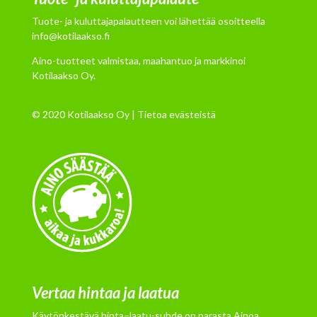
Tuote- ja kuluttajapalautteen voi lähettää osoitteella
info@kotilaakso.fi
Aino-tuotteet valmistaa, maahantuo ja markkinoi
Kotilaakso Oy.
© 2020 Kotilaakso Oy |
Tietoa evästeistä
Vertaa hintaa ja laatua
Käytönkestävä hinta–laatu-suhde on parasta Ainoa.