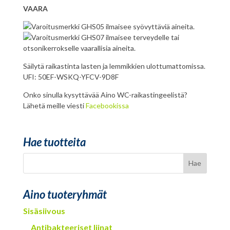
VAARA
Säilytä raikastinta lasten ja lemmikkien ulottumattomissa.
UFI: 50EF-WSKQ-YFCV-9D8F
Onko sinulla kysyttävää Aino WC-raikastingeelistä?
Lähetä meille viesti
Facebookissa
Hae tuotteita
Aino tuoteryhmät
Sisäsiivous
Antibakteeriset liinat