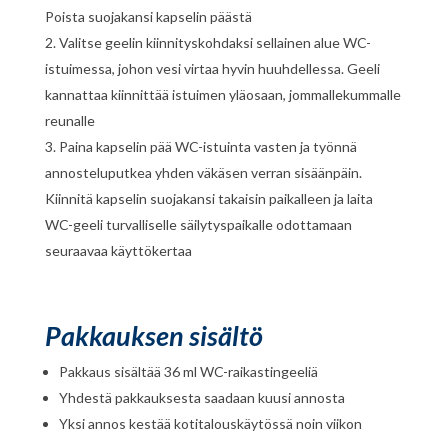
Poista suojakansi kapselin päästä
Valitse geelin kiinnityskohdaksi sellainen alue WC-
istuimessa, johon vesi virtaa hyvin huuhdellessa. Geeli
kannattaa kiinnittää istuimen yläosaan, jommallekummalle
reunalle
Paina kapselin pää WC-istuinta vasten ja työnnä
annosteluputkea yhden väkäsen verran sisäänpäin.
Kiinnitä kapselin suojakansi takaisin paikalleen ja laita
WC-geeli turvalliselle säilytyspaikalle odottamaan
seuraavaa käyttökertaa
Pakkauksen sisältö
Pakkaus sisältää 36 ml WC-raikastingeeliä
Yhdestä pakkauksesta saadaan kuusi annosta
Yksi annos kestää kotitalouskäytössä noin viikon