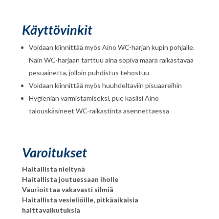
Käyttövinkit
Voidaan kiinnittää myös Aino WC-harjan kupin pohjalle.
Näin WC-harjaan tarttuu aina sopiva määrä raikastavaa
pesuainetta, jolloin puhdistus tehostuu
Voidaan kiinnittää myös huuhdeltaviin pisuaareihin
Hygienian varmistamiseksi, pue käsiisi Aino
talouskäsineet WC-raikastinta asennettaessa
Varoitukset
Haitallista nieltynä
Haitallista joutuessaan iholle
Vaurioittaa vakavasti silmiä
Haitallista vesieliöille, pitkäaikaisia
haittavaikutuksia