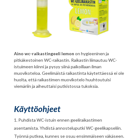
Aino wc-raikastingeeli lemon
on hygieeninen ja
pitkäkestoinen WC-raikastin. Raikastin liimautuu WC-
istuimeen kiinni ja pysyy siinä paikoillaan ilman
muovikoteloa. Geelimäistä raikastinta käytettäessä ei ole
huolta, että raikastimen muovikotelo huuhtoutuisi
viemäriin ja aiheuttaisi putkistossa tukoksia.
Käyttöohjeet
Puhdista WC-istuin ennen geeliraikastimen
asentamista. Yhdistä annosteluputki WC-geelikapseliin.
Työnnä putkea, kunnes se osuu ensimmäiseen väkäseen.