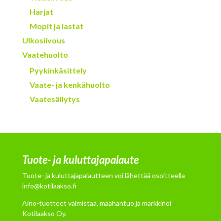
Harjat
Mopit ja lastat
Ulkosiivous
Vaatehuolto
Pyykinkäsittely
Vaate- ja kenkähuolto
Vaatesäilytys
Tuote- ja kuluttajapalaute
Tuote- ja kuluttajapalautteen voi lähettää osoitteella
info@kotilaakso.fi
Aino-tuotteet valmistaa, maahantuo ja markkinoi
Kotilaakso Oy.