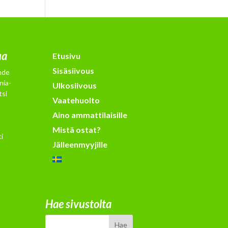
ua
Etusivu
Sisäsiivous
hde
nia-
Ulkosiivous
tsi
Vaatehuolto
Aino ammattilaisille
Mistä ostat?
i
Jälleenmyyjille
Hae sivustolta