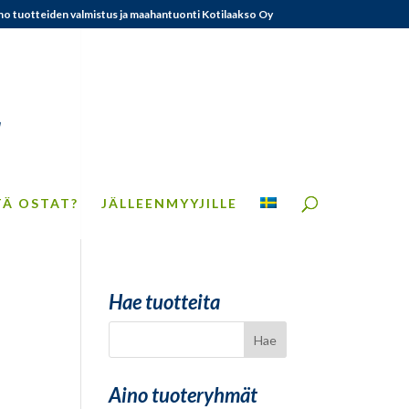
no tuotteiden valmistus ja maahantuonti Kotilaakso Oy
TÄ OSTAT?
JÄLLEENMYYJILLE
Hae tuotteita
Aino tuoteryhmät