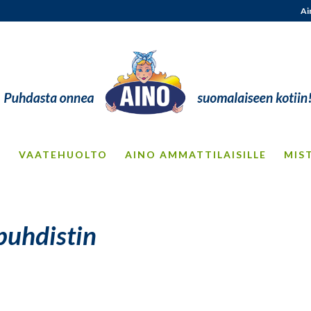
Ai
S
VAATEHUOLTO
AINO AMMATTILAISILLE
MIS
puhdistin