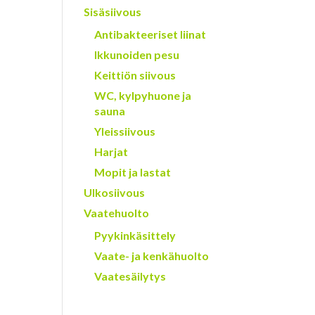
Sisäsiivous
Antibakteeriset liinat
Ikkunoiden pesu
Keittiön siivous
WC, kylpyhuone ja
sauna
Yleissiivous
Harjat
Mopit ja lastat
Ulkosiivous
Vaatehuolto
Pyykinkäsittely
Vaate- ja kenkähuolto
Vaatesäilytys