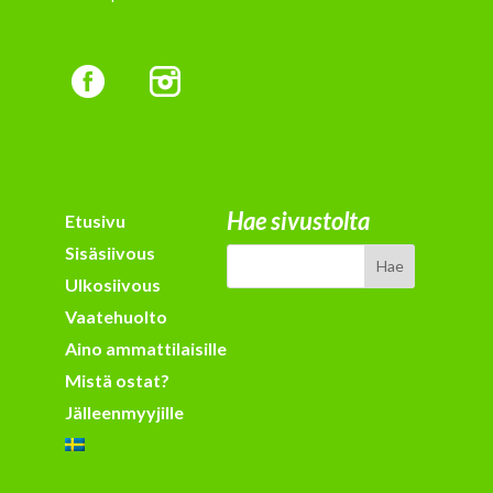
Hae sivustolta
Etusivu
Sisäsiivous
Ulkosiivous
Vaatehuolto
Aino ammattilaisille
Mistä ostat?
Jälleenmyyjille