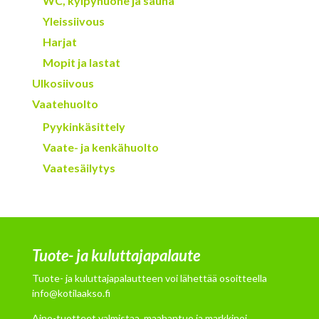
WC, kylpyhuone ja sauna
Yleissiivous
Harjat
Mopit ja lastat
Ulkosiivous
Vaatehuolto
Pyykinkäsittely
Vaate- ja kenkähuolto
Vaatesäilytys
Tuote- ja kuluttajapalaute
Tuote- ja kuluttajapalautteen voi lähettää osoitteella
info@kotilaakso.fi
Aino-tuotteet valmistaa, maahantuo ja markkinoi