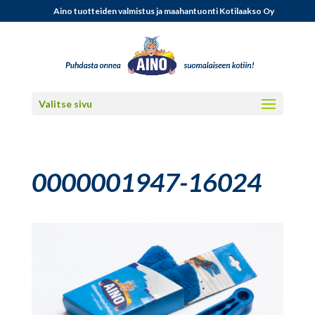
Aino tuotteiden valmistus ja maahantuonti Kotilaakso Oy
Valitse sivu
0000001947-16024