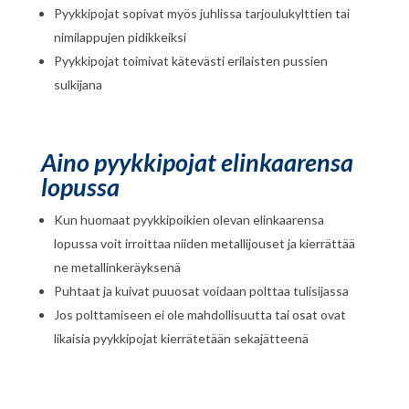
Pyykkipojat sopivat myös juhlissa tarjoulukylttien tai
nimilappujen pidikkeiksi
Pyykkipojat toimivat kätevästi erilaisten pussien
sulkijana
Aino pyykkipojat elinkaarensa
lopussa
Kun huomaat pyykkipoikien olevan elinkaarensa
lopussa voit irroittaa niiden metallijouset ja kierrättää
ne metallinkeräyksenä
Puhtaat ja kuivat puuosat voidaan polttaa tulisijassa
Jos polttamiseen ei ole mahdollisuutta tai osat ovat
likaisia pyykkipojat kierrätetään sekajätteenä