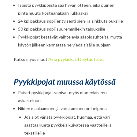
Isoista pyykkipojista saa hyvän otteen, eikä puinen
pinta muutu kosteanakaan liukkaaksi
24 kpl pakkaus sopii erityisesti pien- ja sinkkutalouksille
50 kpl pakkaus sopii suuremmillekin talouksille
Pyykkipojat kestävät vaihtelevia sääolosuhteita, mutta
käytön jälkeen kannattaa ne viedä sisälle suojaan
Katso myös muut
Aino pyykinkäsittelytuotteet
Pyykkipojat muussa käytössä
Puiset pyykkipojat sopivat myös monenlaiseen
askarteluun
Niiden maalaaminen ja värittäminen on helppoa
Jos aiot värjätä pyykkipojat, huomaa, että väri
saattaa liueta pyykkejä kuivatessa vaatteille ja
tekstiileille