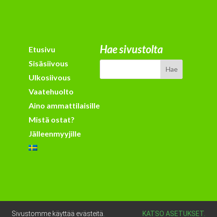
Hae sivustolta
Etusivu
Sisäsiivous
Ulkosiivous
Vaatehuolto
Aino ammattilaisille
Mistä ostat?
Jälleenmyyjille
Sivustomme käyttää evästeitä.
KATSO ASETUKSET.