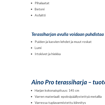
Pihalaatat
Betoni
Asfaltti
Terassiharjan avulla voidaan puhdistaa t
Puiden ja kasvien lehdet ja muut roskat
Lumi
Irtokivet ja hiekka
Aino Pro terassiharja – tuo
Harjan kokonaispituus: 145 cm
Varren materiaali: epoksipäällystettyä metallia
Varressa tuplavarmistettu kiinnitys