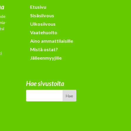
ua
Etusivu
Sisäsiivous
hde
nia-
Ulkosiivous
tsi
Vaatehuolto
Aino ammattilaisille
Mistä ostat?
i
Jälleenmyyjille
Hae sivustolta