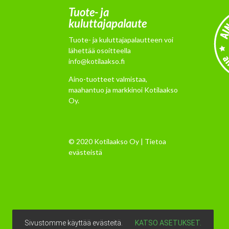
Tuote- ja
kuluttajapalaute
Tuote- ja kuluttajapalautteen voi
lähettää osoitteella
info@kotilaakso.fi
Aino-tuotteet valmistaa,
maahantuo ja markkinoi Kotilaakso
Oy.
© 2020 Kotilaakso Oy |
Tietoa
evästeistä
Sivustomme käyttää evästeitä.
KATSO ASETUKSET.