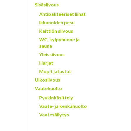
Sisäsiivous
Antibakteeriset liinat
Ikkunoiden pesu
Keittiön siivous
WC, kylpyhuone ja
sauna
Yleissiivous
Harjat
Mopit ja lastat
Ulkosiivous
Vaatehuolto
Pyykinkäsittely
Vaate- ja kenkähuolto
Vaatesäilytys