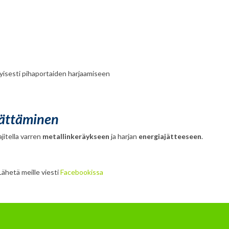
rityisesti pihaportaiden harjaamiseen
rättäminen
ajitella varren
metallinkeräykseen
ja harjan
energiajätteeseen
.
Lähetä meille viesti
Facebookissa