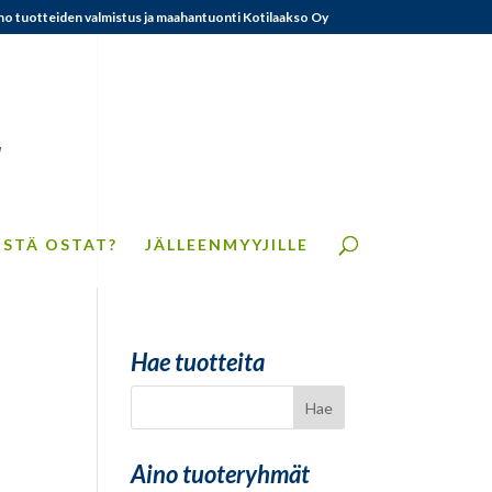
no tuotteiden valmistus ja maahantuonti Kotilaakso Oy
ISTÄ OSTAT?
JÄLLEENMYYJILLE
Hae tuotteita
Aino tuoteryhmät