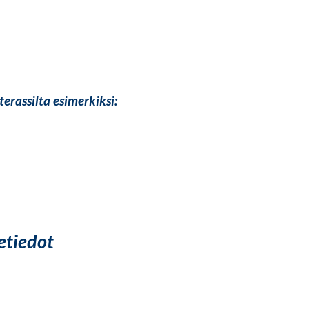
erassilta esimerkiksi:
tetiedot