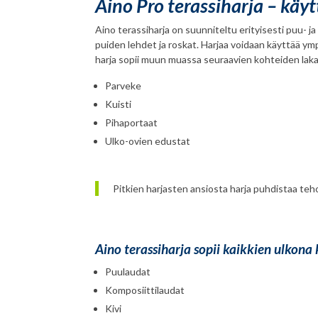
Aino Pro terassiharja – käy
Aino terassiharja on suunniteltu erityisesti puu- j
puiden lehdet ja roskat. Harjaa voidaan käyttää ymp
harja sopii muun muassa seuraavien kohteiden lak
Parveke
Kuisti
Pihaportaat
Ulko-ovien edustat
Pitkien harjasten ansiosta harja puhdistaa teho
Aino terassiharja sopii kaikkien ulkona
Puulaudat
Komposiittilaudat
Kivi