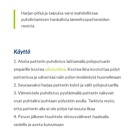
Harjan pitkä ja taipuisa varsi mahdollistaa
puhdistamisen hankalista lämmityspattereiden
raoista
Käyttö
Aloita patterin puhdistus laittamalla pölyputsarin
ympärille kostea
siivousliina
. Kostea liina kostuttaa pölyt
patterissa ja vähentää näin pölyn leviäimistä huoneilmaan
Seuraavaksi harjaa patterin kolot ja välit pölyputsarilla
Viimeistele puhdistus pyyhkimällä patterin näkyvät
osat puhtaiksi puhtaan pölyrätin avulla. Tarkista myös,
että patterin alla ei ole pölyä tai muuta likaa
Pesun jälkeen huuhtele siivousvälineet haalealla
vedelle ja aseta kuivumaan