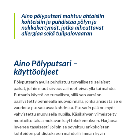
Aino pölyputsari mahtuu ahtaisiin
kohteisiin ja puhdistaa pölyn ja
nukkakertymät, jotka aiheuttavat
allergiaa sekä tulipalovaaran
Aino Pölyputsari –
käyttöohjeet
Pölyputsarin avulla puhdistuu turvallisesti sellaiset
paikat, joihin muut siivousvälineet eivät yllä tai mahdu.
Putsarin käyttö on turvallista, sillä sen varsi on
päällystetty pehmeällä muovipinnalla, jonka ansiosta se ei
vaurioita putsattavaa kohdetta. Putsarin pää on myös
vahvistettu muovisella nupilla. Käsikahvan viimeistelty
muotoiltu takaa mukavan käyttökokemuksen. Harjaosa
levenee tasaisesti, jolloin se soveltuu erikokoisten
kohteiden puhdistukseen mahdollisimman hyvin