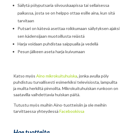
Säilytä pölyputsaria siivouskaapissa tai sellaisessa
paikassa, josta se on helppo ottaa esille aina, kun sitä
tarvitaan
Putsari on kätevä asettaa roikkumaan säilytyksen ajaksi
sen kädensijaan muotoillusta reiästä
Harja voidaan puhdistaa saippualla ja vedellä
Pesun jälkeen aseta harja kuivumaan
Katso myös
Aino mikrokuituhuiska
, jonka avulla pöly
puhdistuu turvallisesti esimerkiksi televisiosta, lampuilta
ja muilta herkiltä pinnoilta. Mikrokuituhuiskan runkoon on
saatavilla vaihdettavia huiskan päitä.
Tutustu myös muihin Aino-tuotteisiin ja ole meihin
tarvittaessa yhteydessä
Facebookissa
Hae tuotteita