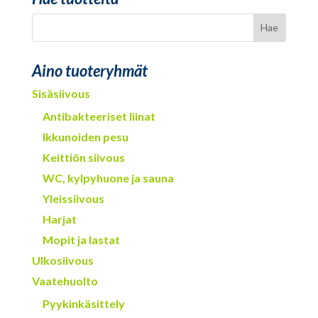
Aino tuoteryhmät
Sisäsiivous
Antibakteeriset liinat
Ikkunoiden pesu
Keittiön siivous
WC, kylpyhuone ja sauna
Yleissiivous
Harjat
Mopit ja lastat
Ulkosiivous
Vaatehuolto
Pyykinkäsittely