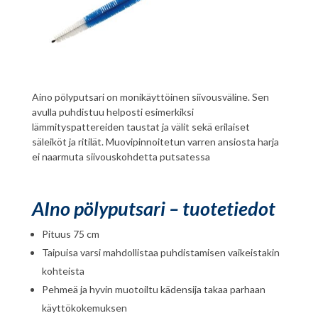
Aino pölyputsari on monikäyttöinen siivousväline. Sen
avulla puhdistuu helposti esimerkiksi
lämmityspattereiden taustat ja välit sekä erilaiset
säleiköt ja ritilät. Muovipinnoitetun varren ansiosta harja
ei naarmuta siivouskohdetta putsatessa
AIno pölyputsari – tuotetiedot
Pituus 75 cm
Taipuisa varsi mahdollistaa puhdistamisen vaikeistakin
kohteista
Pehmeä ja hyvin muotoiltu kädensija takaa parhaan
käyttökokemuksen