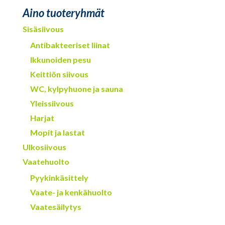
Aino tuoteryhmät
Sisäsiivous
Antibakteeriset liinat
Ikkunoiden pesu
Keittiön siivous
WC, kylpyhuone ja sauna
Yleissiivous
Harjat
Mopit ja lastat
Ulkosiivous
Vaatehuolto
Pyykinkäsittely
Vaate- ja kenkähuolto
Vaatesäilytys