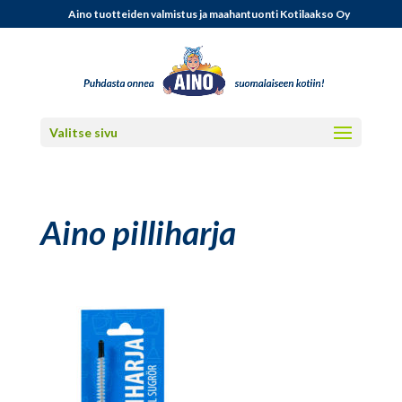
Aino tuotteiden valmistus ja maahantuonti Kotilaakso Oy
Valitse sivu
Aino pilliharja