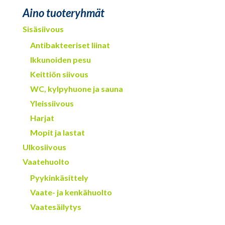
Aino tuoteryhmät
Sisäsiivous
Antibakteeriset liinat
Ikkunoiden pesu
Keittiön siivous
WC, kylpyhuone ja sauna
Yleissiivous
Harjat
Mopit ja lastat
Ulkosiivous
Vaatehuolto
Pyykinkäsittely
Vaate- ja kenkähuolto
Vaatesäilytys