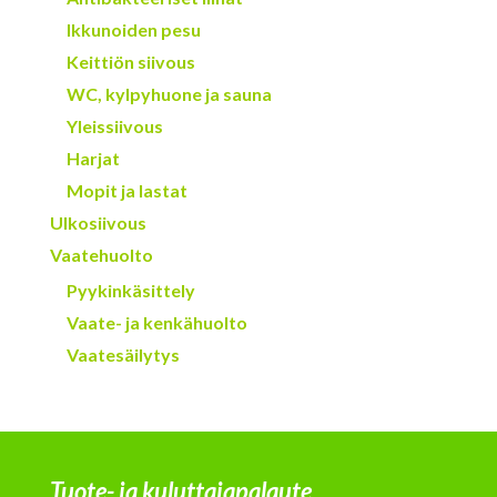
Ikkunoiden pesu
Keittiön siivous
WC, kylpyhuone ja sauna
Yleissiivous
Harjat
Mopit ja lastat
Ulkosiivous
Vaatehuolto
Pyykinkäsittely
Vaate- ja kenkähuolto
Vaatesäilytys
Tuote- ja kuluttajapalaute