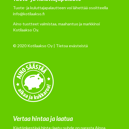
Tuote- ja kuluttajapalautteen voi lähettää osoitteella
info@kotilaakso.fi
Aino-tuotteet valmistaa, maahantuo ja markkinoi
Kotilaakso Oy.
© 2020 Kotilaakso Oy |
Tietoa evästeistä
Vertaa hintaa ja laatua
Käytönkestävä hinta–laatu-suhde on parasta Ainoa.