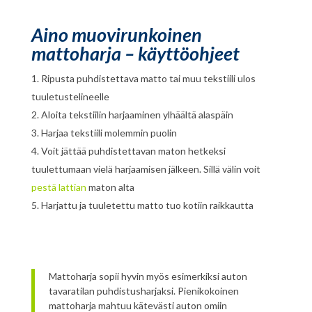
Aino muovirunkoinen
mattoharja – käyttöohjeet
Ripusta puhdistettava matto tai muu tekstiili ulos
tuuletustelineelle
Aloita tekstiilin harjaaminen ylhäältä alaspäin
Harjaa tekstiili molemmin puolin
Voit jättää puhdistettavan maton hetkeksi
tuulettumaan vielä harjaamisen jälkeen. Sillä välin voit
pestä lattian
maton alta
Harjattu ja tuuletettu matto tuo kotiin raikkautta
Mattoharja sopii hyvin myös esimerkiksi auton
tavaratilan puhdistusharjaksi. Pienikokoinen
mattoharja mahtuu kätevästi auton omiin