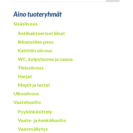
Aino tuoteryhmät
Sisäsiivous
Antibakteeriset liinat
Ikkunoiden pesu
Keittiön siivous
WC, kylpyhuone ja sauna
Yleissiivous
Harjat
Mopit ja lastat
Ulkosiivous
Vaatehuolto
Pyykinkäsittely
Vaate- ja kenkähuolto
Vaatesäilytys