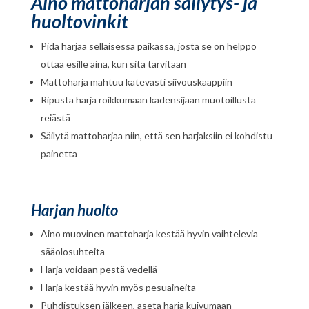
Aino mattoharjan säilytys- ja
huoltovinkit
Pidä harjaa sellaisessa paikassa, josta se on helppo
ottaa esille aina, kun sitä tarvitaan
Mattoharja mahtuu kätevästi siivouskaappiin
Ripusta harja roikkumaan kädensijaan muotoillusta
reiästä
Säilytä mattoharjaa niin, että sen harjaksiin ei kohdistu
painetta
Harjan huolto
Aino muovinen mattoharja kestää hyvin vaihtelevia
sääolosuhteita
Harja voidaan pestä vedellä
Harja kestää hyvin myös pesuaineita
Puhdistuksen jälkeen, aseta harja kuivumaan