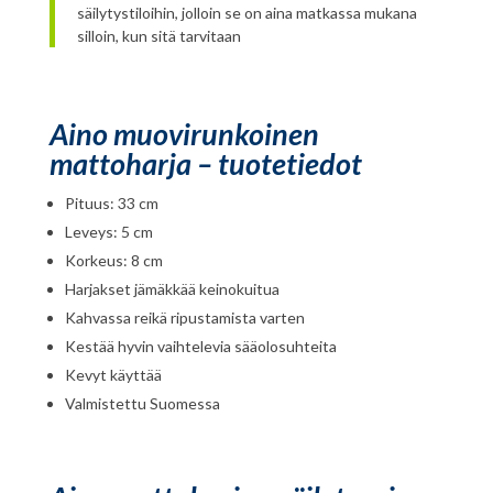
säilytystiloihin, jolloin se on aina matkassa mukana
silloin, kun sitä tarvitaan
Aino muovirunkoinen
mattoharja – tuotetiedot
Pituus: 33 cm
Leveys: 5 cm
Korkeus: 8 cm
Harjakset jämäkkää keinokuitua
Kahvassa reikä ripustamista varten
Kestää hyvin vaihtelevia sääolosuhteita
Kevyt käyttää
Valmistettu Suomessa