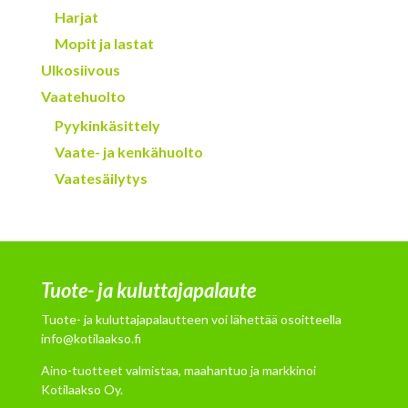
Harjat
Mopit ja lastat
Ulkosiivous
Vaatehuolto
Pyykinkäsittely
Vaate- ja kenkähuolto
Vaatesäilytys
Tuote- ja kuluttajapalaute
Tuote- ja kuluttajapalautteen voi lähettää osoitteella
info@kotilaakso.fi
Aino-tuotteet valmistaa, maahantuo ja markkinoi
Kotilaakso Oy.