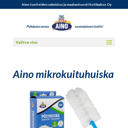
Aino tuotteiden valmistus ja maahantuonti Kotilaakso Oy
Valitse sivu
Aino mikrokuituhuiska