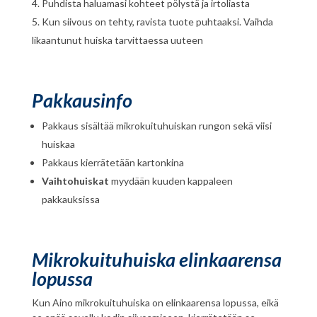
Puhdista haluamasi kohteet pölystä ja irtoliasta
Kun siivous on tehty, ravista tuote puhtaaksi. Vaihda
likaantunut huiska tarvittaessa uuteen
Pakkausinfo
Pakkaus sisältää mikrokuituhuiskan rungon sekä viisi
huiskaa
Pakkaus kierrätetään kartonkina
Vaihtohuiskat
myydään kuuden kappaleen
pakkauksissa
Mikrokuituhuiska elinkaarensa
lopussa
Kun Aino mikrokuituhuiska on elinkaarensa lopussa, eikä