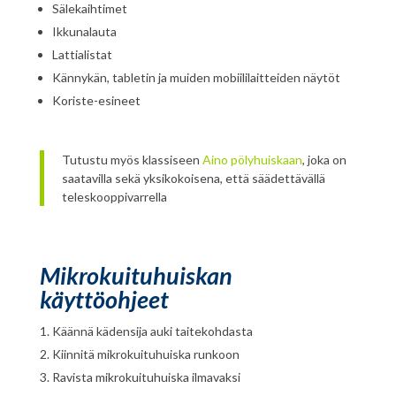
Sälekaihtimet
Ikkunalauta
Lattialistat
Kännykän, tabletin ja muiden mobiililaitteiden näytöt
Koriste-esineet
Tutustu myös klassiseen
Aino pölyhuiskaan
, joka on
saatavilla sekä yksikokoisena, että säädettävällä
teleskooppivarrella
Mikrokuituhuiskan
käyttöohjeet
Käännä kädensija auki taitekohdasta
Kiinnitä mikrokuituhuiska runkoon
Ravista mikrokuituhuiska ilmavaksi