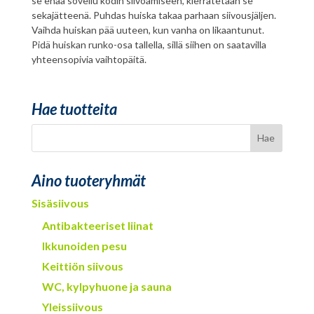
se enää sovellu kodin siivoamiseen, kierrätetään se
sekajätteenä. Puhdas huiska takaa parhaan siivousjäljen.
Vaihda huiskan pää uuteen, kun vanha on likaantunut.
Pidä huiskan runko-osa tallella, sillä siihen on saatavilla
yhteensopivia vaihtopäitä.
Hae tuotteita
Aino tuoteryhmät
Sisäsiivous
Antibakteeriset liinat
Ikkunoiden pesu
Keittiön siivous
WC, kylpyhuone ja sauna
Yleissiivous