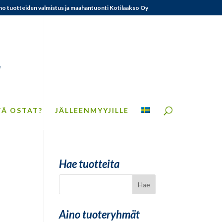
no tuotteiden valmistus ja maahantuonti Kotilaakso Oy
TÄ OSTAT?
JÄLLEENMYYJILLE
Hae tuotteita
Aino tuoteryhmät