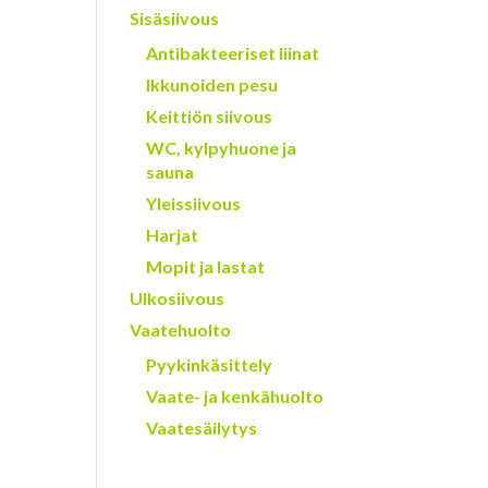
Sisäsiivous
Antibakteeriset liinat
Ikkunoiden pesu
Keittiön siivous
WC, kylpyhuone ja
sauna
Yleissiivous
Harjat
Mopit ja lastat
Ulkosiivous
Vaatehuolto
Pyykinkäsittely
Vaate- ja kenkähuolto
Vaatesäilytys