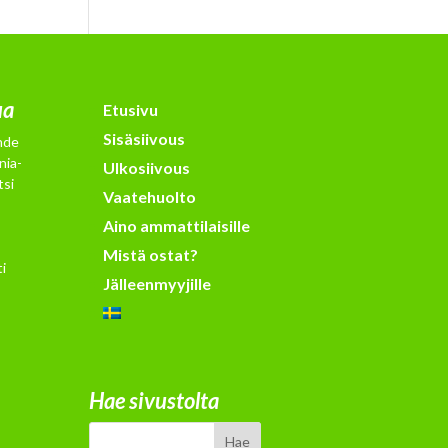
ua
Etusivu
Sisäsiivous
hde
nia-
Ulkosiivous
tsi
Vaatehuolto
Aino ammattilaisille
Mistä ostat?
i
Jälleenmyyjille
Hae sivustolta