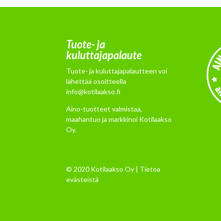
Tuote- ja
kuluttajapalaute
Tuote- ja kuluttajapalautteen voi
lähettää osoitteella
info@kotilaakso.fi
Aino-tuotteet valmistaa,
maahantuo ja markkinoi Kotilaakso
Oy.
© 2020 Kotilaakso Oy |
Tietoa
evästeistä