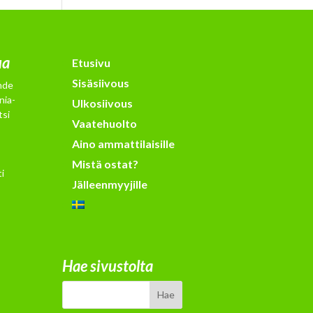
ua
Etusivu
Sisäsiivous
hde
nia-
Ulkosiivous
tsi
Vaatehuolto
Aino ammattilaisille
Mistä ostat?
i
Jälleenmyyjille
Hae sivustolta