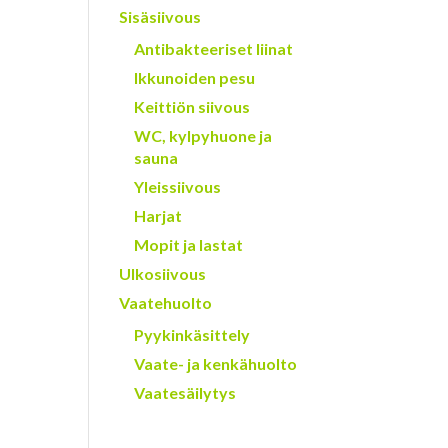
Sisäsiivous
Antibakteeriset liinat
Ikkunoiden pesu
Keittiön siivous
WC, kylpyhuone ja
sauna
Yleissiivous
Harjat
Mopit ja lastat
Ulkosiivous
Vaatehuolto
Pyykinkäsittely
Vaate- ja kenkähuolto
Vaatesäilytys