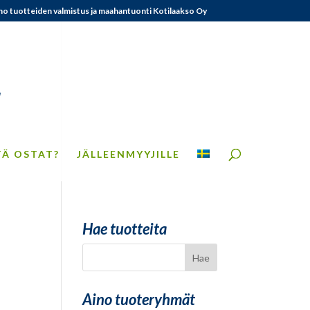
no tuotteiden valmistus ja maahantuonti Kotilaakso Oy
TÄ OSTAT?
JÄLLEENMYYJILLE
Hae tuotteita
Aino tuoteryhmät