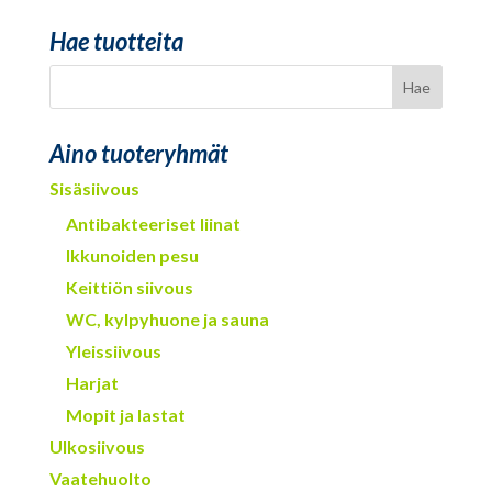
Hae tuotteita
Aino tuoteryhmät
Sisäsiivous
Antibakteeriset liinat
Ikkunoiden pesu
Keittiön siivous
WC, kylpyhuone ja sauna
Yleissiivous
Harjat
Mopit ja lastat
Ulkosiivous
Vaatehuolto