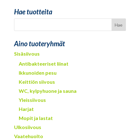
Hae tuotteita
Aino tuoteryhmät
Sisäsiivous
Antibakteeriset liinat
Ikkunoiden pesu
Keittiön siivous
WC, kylpyhuone ja sauna
Yleissiivous
Harjat
Mopit ja lastat
Ulkosiivous
Vaatehuolto