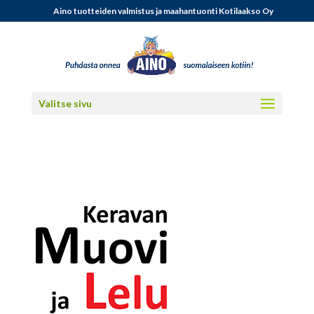
Aino tuotteiden valmistus ja maahantuonti Kotilaakso Oy
Valitse sivu