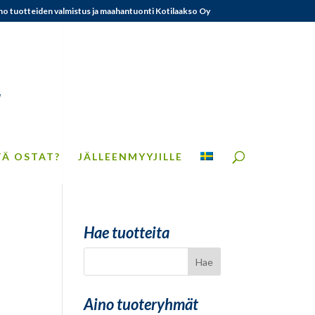
no tuotteiden valmistus ja maahantuonti Kotilaakso Oy
TÄ OSTAT?
JÄLLEENMYYJILLE
Hae tuotteita
Aino tuoteryhmät