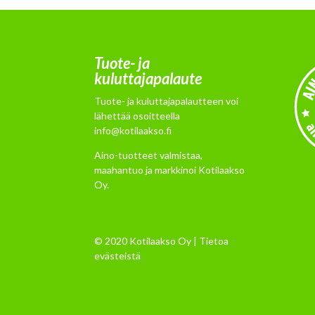
Tuote- ja
kuluttajapalaute
Tuote- ja kuluttajapalautteen voi
lähettää osoitteella
info@kotilaakso.fi
Aino-tuotteet valmistaa,
maahantuo ja markkinoi Kotilaakso
Oy.
© 2020 Kotilaakso Oy |
Tietoa
evästeistä