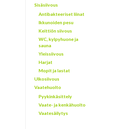
Sisäsiivous
Antibakteeriset liinat
Ikkunoiden pesu
Keittiön siivous
WC, kylpyhuone ja
sauna
Yleissiivous
Harjat
Mopit ja lastat
Ulkosiivous
Vaatehuolto
Pyykinkäsittely
Vaate- ja kenkähuolto
Vaatesäilytys