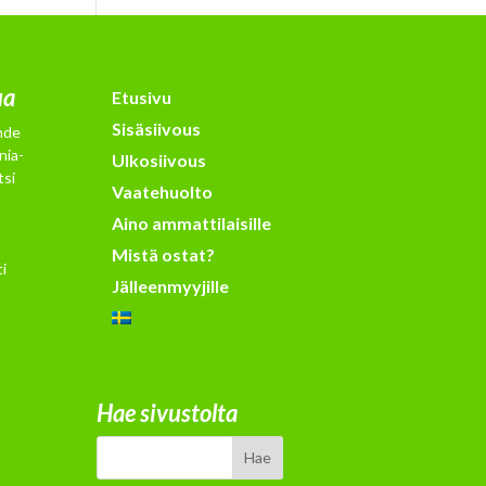
ua
Etusivu
Sisäsiivous
hde
nia-
Ulkosiivous
tsi
Vaatehuolto
Aino ammattilaisille
Mistä ostat?
i
Jälleenmyyjille
Hae sivustolta