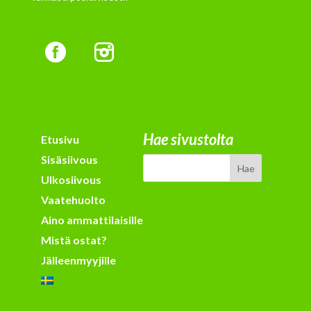
Hae sivustolta
Etusivu
Sisäsiivous
Ulkosiivous
Vaatehuolto
Aino ammattilaisille
Mistä ostat?
Jälleenmyyjille