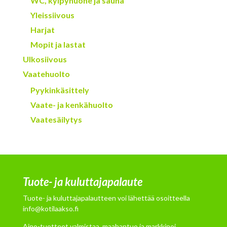
WC, kylpyhuone ja sauna
Yleissiivous
Harjat
Mopit ja lastat
Ulkosiivous
Vaatehuolto
Pyykinkäsittely
Vaate- ja kenkähuolto
Vaatesäilytys
Tuote- ja kuluttajapalaute
Tuote- ja kuluttajapalautteen voi lähettää osoitteella
info@kotilaakso.fi
Aino-tuotteet valmistaa, maahantuo ja markkinoi