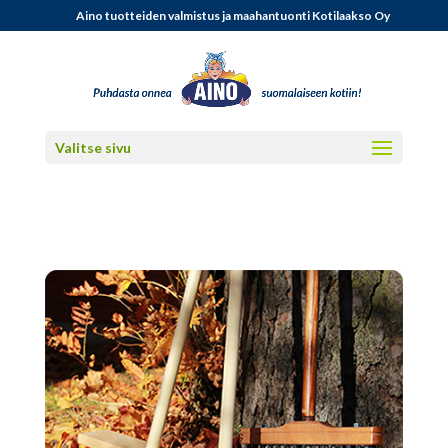
Aino tuotteiden valmistus ja maahantuonti Kotilaakso Oy
Valitse sivu