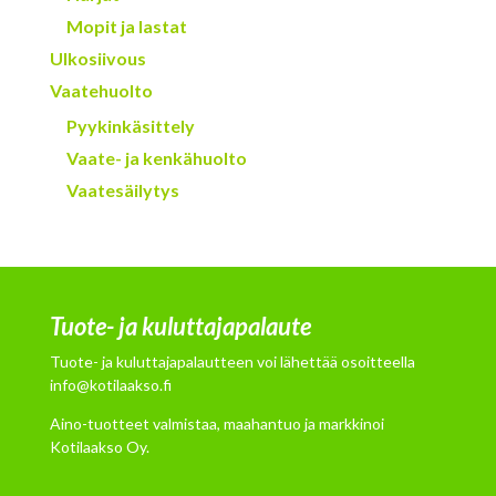
Mopit ja lastat
Ulkosiivous
Vaatehuolto
Pyykinkäsittely
Vaate- ja kenkähuolto
Vaatesäilytys
Tuote- ja kuluttajapalaute
Tuote- ja kuluttajapalautteen voi lähettää osoitteella
info@kotilaakso.fi
Aino-tuotteet valmistaa, maahantuo ja markkinoi
Kotilaakso Oy.