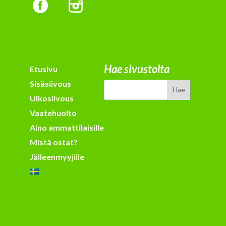
Hae sivustolta
Etusivu
Sisäsiivous
Ulkosiivous
Vaatehuolto
Aino ammattilaisille
Mistä ostat?
Jälleenmyyjille