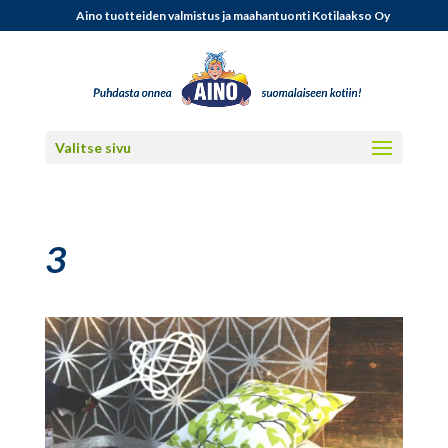
Aino tuotteiden valmistus ja maahantuonti Kotilaakso Oy
Valitse sivu
3