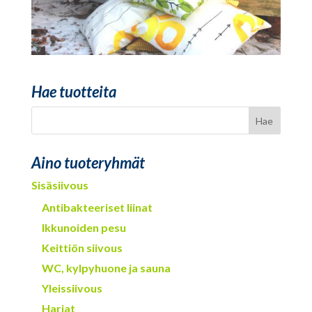
Hae tuotteita
Aino tuoteryhmät
Sisäsiivous
Antibakteeriset liinat
Ikkunoiden pesu
Keittiön siivous
WC, kylpyhuone ja sauna
Yleissiivous
Harjat