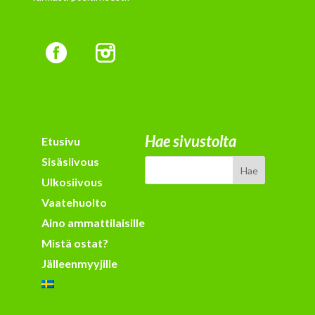
Hae sivustolta
Etusivu
Sisäsiivous
Ulkosiivous
Vaatehuolto
Aino ammattilaisille
Mistä ostat?
Jälleenmyyjille