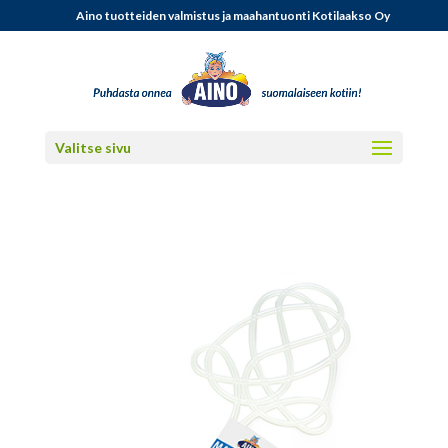
Aino tuotteiden valmistus ja maahantuonti Kotilaakso Oy
Valitse sivu