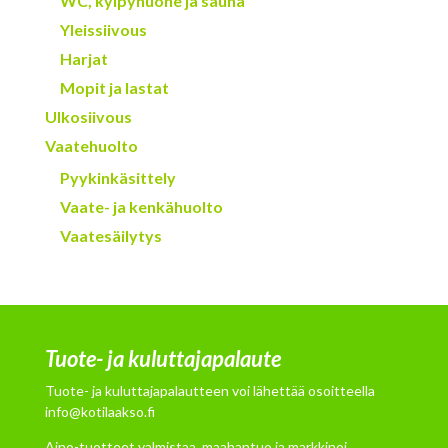
WC, kylpyhuone ja sauna
Yleissiivous
Harjat
Mopit ja lastat
Ulkosiivous
Vaatehuolto
Pyykinkäsittely
Vaate- ja kenkähuolto
Vaatesäilytys
Tuote- ja kuluttajapalaute
Tuote- ja kuluttajapalautteen voi lähettää osoitteella
info@kotilaakso.fi
Aino-tuotteet valmistaa, maahantuo ja markkinoi