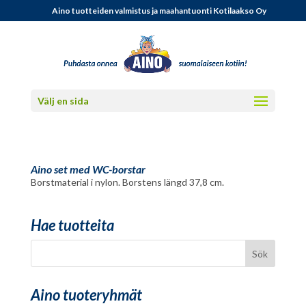
Aino tuotteiden valmistus ja maahantuonti Kotilaakso Oy
Välj en sida
Aino set med WC-borstar
Borstmaterial i nylon. Borstens längd 37,8 cm.
Hae tuotteita
Aino tuoteryhmät