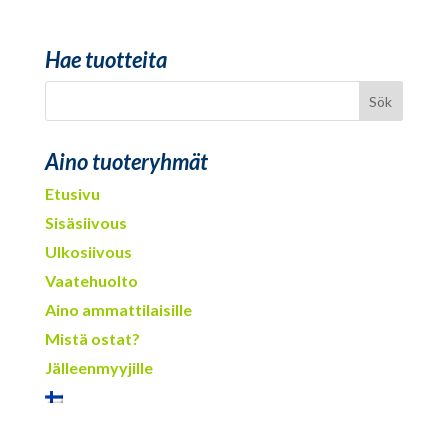
Hae tuotteita
Aino tuoteryhmät
Etusivu
Sisäsiivous
Ulkosiivous
Vaatehuolto
Aino ammattilaisille
Mistä ostat?
Jälleenmyyjille