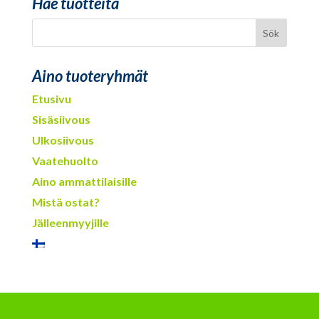
Hae tuotteita
Aino tuoteryhmät
Etusivu
Sisäsiivous
Ulkosiivous
Vaatehuolto
Aino ammattilaisille
Mistä ostat?
Jälleenmyyjille