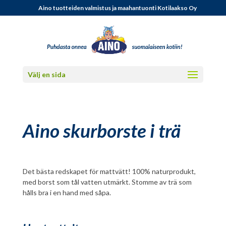
Aino tuotteiden valmistus ja maahantuonti Kotilaakso Oy
Välj en sida
Aino skurborste i trä
Det bästa redskapet för mattvätt! 100% naturprodukt,
med borst som tål vatten utmärkt. Stomme av trä som
hålls bra i en hand med såpa.