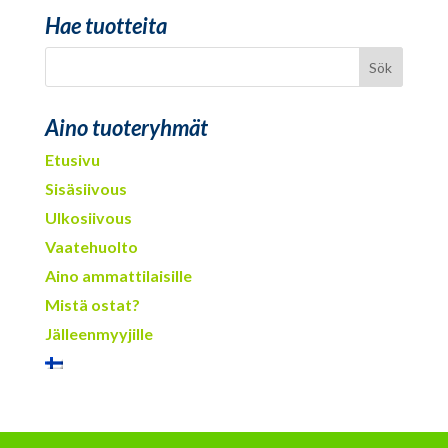
Hae tuotteita
Aino tuoteryhmät
Etusivu
Sisäsiivous
Ulkosiivous
Vaatehuolto
Aino ammattilaisille
Mistä ostat?
Jälleenmyyjille