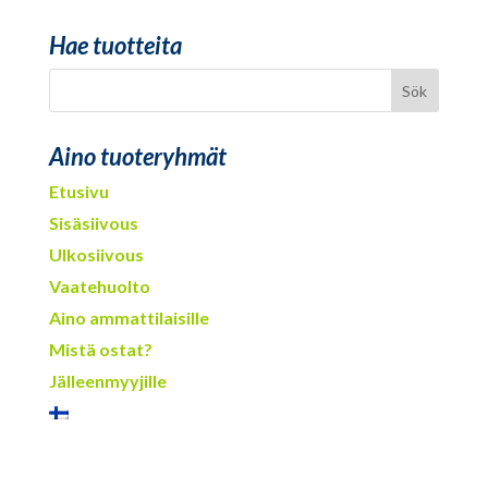
Hae tuotteita
Aino tuoteryhmät
Etusivu
Sisäsiivous
Ulkosiivous
Vaatehuolto
Aino ammattilaisille
Mistä ostat?
Jälleenmyyjille