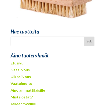
Hae tuotteita
Aino tuoteryhmät
Etusivu
Sisäsiivous
Ulkosiivous
Vaatehuolto
Aino ammattilaisille
Mistä ostat?
Jälleenmyyjille